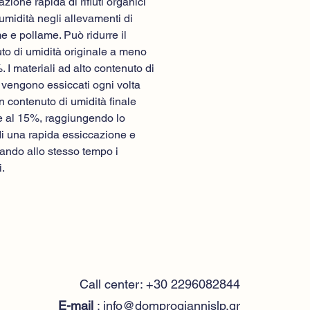
azione rapida di rifiuti organici
 umidità negli allevamenti di
e e pollame. Può ridurre il
to di umidità originale a meno
. I materiali ad alto contenuto di
 vengono essiccati ogni volta
un contenuto di umidità finale
re al 15%, raggiungendo lo
i una rapida essiccazione e
ando allo stesso tempo i
i.
Call center: +30 2296082844
E-mail
:
info@domprogiannislp.gr