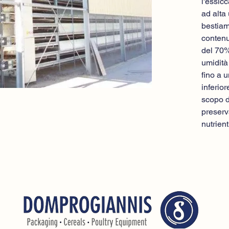
l'essicc
ad alta
bestiam
contenu
del 70%
umidità
fino a 
inferio
scopo d
preserv
nutrient