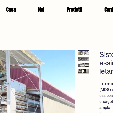
Casa
Noi
Prodotti
Cont
Sist
essi
leta
I siste
(MDS) s
essicc
energet
ampiame